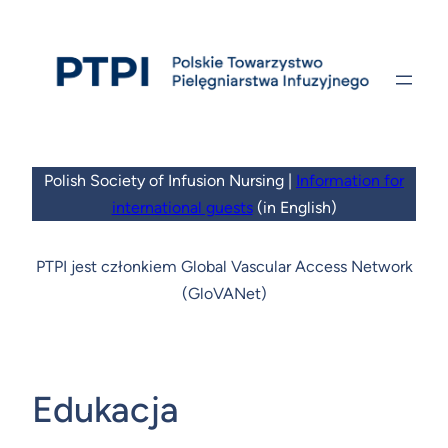
Przejdź
do
treści
Polish Society of Infusion Nursing |
Information for
international guests
(in English)
PTPI jest członkiem Global Vascular Access Network
(GloVANet)
Edukacja