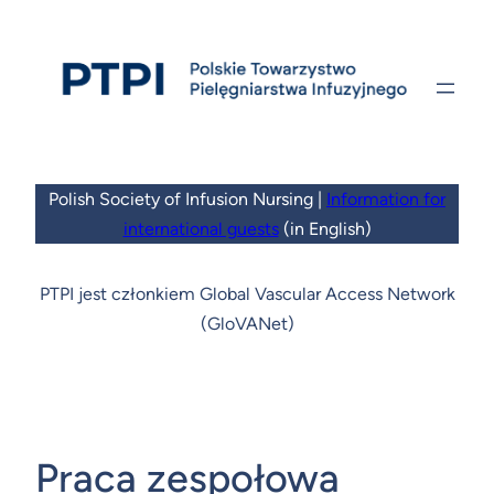
Przejdź
do
treści
Polish Society of Infusion Nursing |
Information for
international guests
(in English)
PTPI jest członkiem Global Vascular Access Network
(GloVANet)
Praca zespołowa