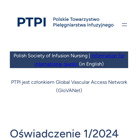
Przejdź
do
treści
Polish Society of Infusion Nursing |
Information for
international guests
(in English)
PTPI jest członkiem Global Vascular Access Network
(GloVANet)
Oświadczenie 1/2024