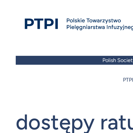
Przejdź
do
treści
Polish Societ
PTPI
dostępy ra