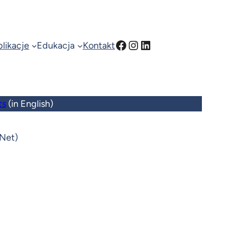
Facebook
Instagram
LinkedIn
likacje
Edukacja
Kontakt
ts
(in English)
ANet)