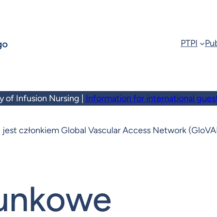
PTPI
Pub
y of Infusion Nursing |
Information for international gues
 jest członkiem Global Vascular Access Network (GloV
tunkowe