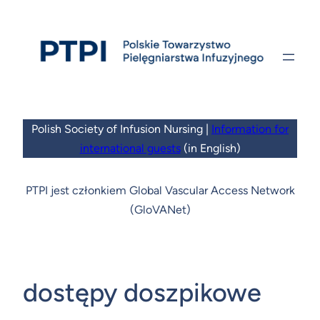
Przejdź
do
treści
Polish Society of Infusion Nursing |
Information for
international guests
(in English)
PTPI jest członkiem Global Vascular Access Network
(GloVANet)
dostępy doszpikowe